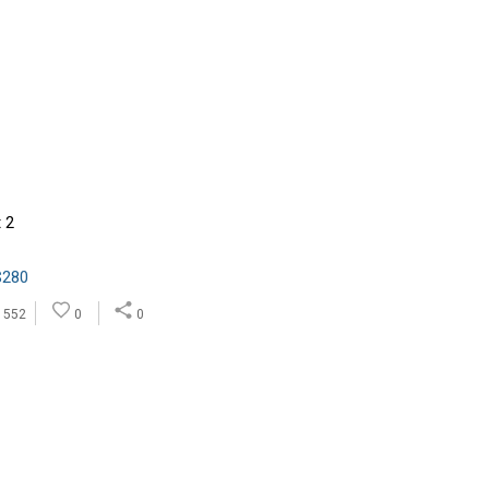
t 2
$280
552
0
0