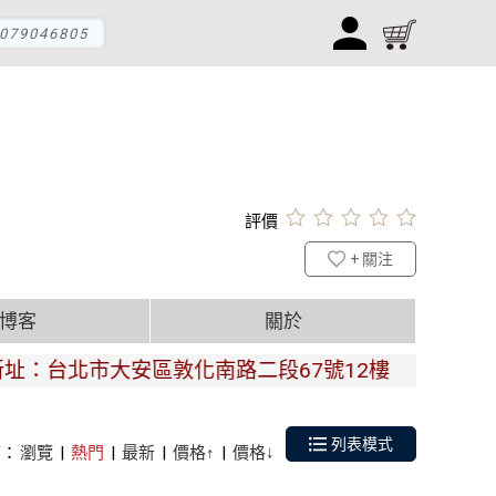
079046805
評價
+ 關注
博客
關於
：台北市大安區敦化南路二段67號12樓
列表模式
序：
瀏覽
|
熱門
|
最新
|
價格↑
|
價格↓