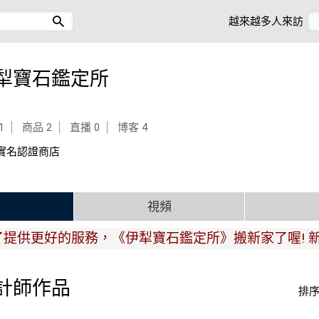
越來越多人來訪
犁寶石鑑定所
1
商品 2
直播 0
博客 4
實名認證商店
品
視頻
供更好的服務，《伊犁寶石鑑定所》搬新家了喔! 新址
計師作品
排