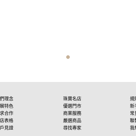
們理念
珠寶名店
規
展特色
優選門市
新
求合作
商業服務
常
店表格
嚴選商品
聯
戶見證
尋找專家
我