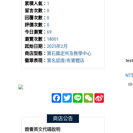
累積人氣：
1
留言次數：
0
回覆次數：
0
評價次數：
0
今日瀏覽：
69
瀏覽次數：
18001
起始日期：
2025年2月
商店型態：
寶石鑑定所及教學中心
tes
徽章表現：
實名認證/有實體店
NT
Facebook
Twitter
Line
WeChat
Sina
Weibo
商店公告
證書英文代碼說明