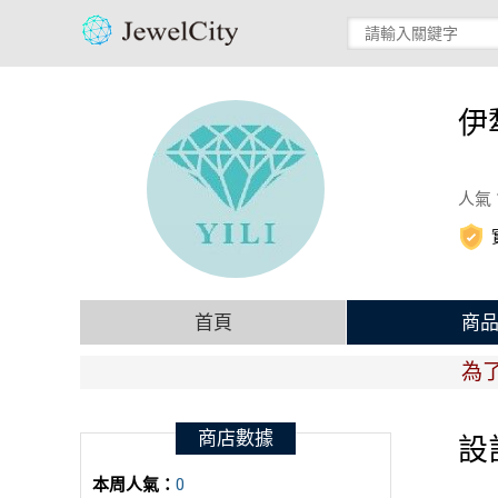
伊
人氣 
首頁
商
為了提
商店數據
設
本周人氣：
0