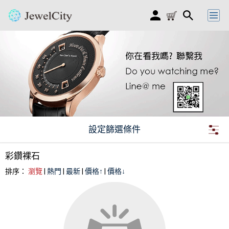
設定篩選條件
彩鑽裸石
排序：
瀏覽
|
熱門
|
最新
|
價格↑
|
價格↓