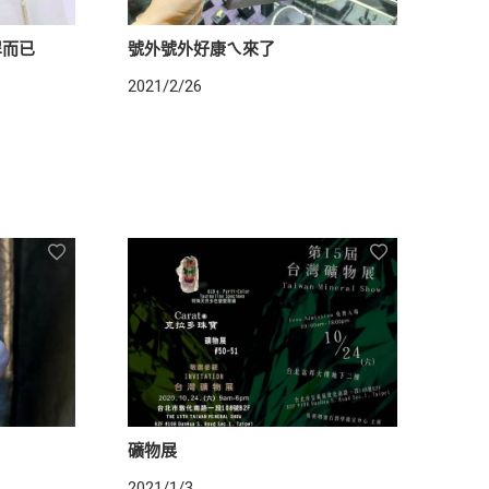
翠而已
號外號外好康ㄟ來了
2021/2/26
礦物展
2021/1/3