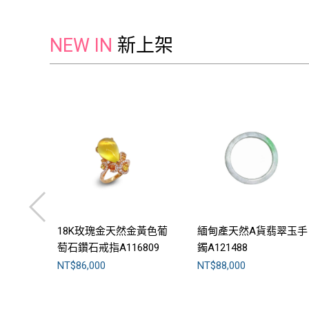
NEW IN
新上架
戒指
18K玫瑰金天然金黃色葡
緬甸產天然A貨翡翠玉手
萄石鑽石戒指A116809
鐲A121488
NT$86,000
NT$88,000