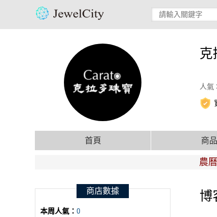
克
人氣 
首頁
商
農曆年休：
商店數據
博
本周人氣：
0