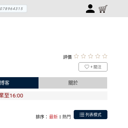
078964315
評價
+ 關注
博客
關於
00
列表模式
排序：
最新
|
熱門