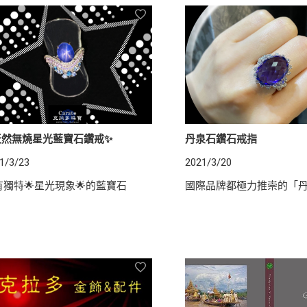
天然無燒星光藍寶石鑽戒✨
丹泉石鑽石戒指
1/3/23
2021/3/20
有獨特🌟星光現象🌟的藍寶石
國際品牌都極力推崇的「