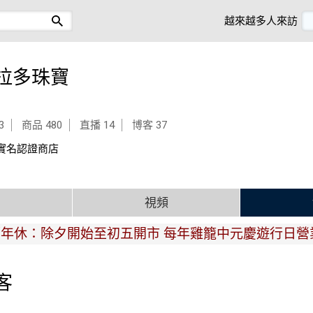
越來越多人來訪
拉多珠寶
3
商品 480
直播 14
博客 37
實名認證商店
品
視頻
除夕開始至初五開市 每年雞籠中元慶遊行日營業至16:
客