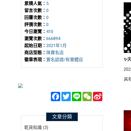
累積人氣：
5
留言次數：
0
回覆次數：
0
評價次數：
0
今日瀏覽：
410
瀏覽次數：
666894
起始日期：
2021年1月
商店型態：
珠寶名店
✨
徽章表現：
實名認證/有實體店
202
具
Facebook
Twitter
Line
WeChat
Sina
Weibo
文章分類
乾貨知識 (3)