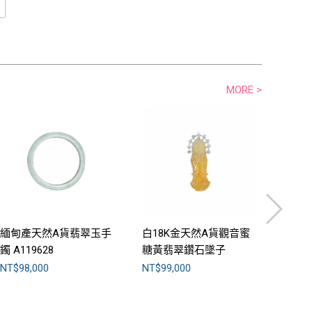
MORE >
緬甸產天然A貨翡翠玉手
白18K金天然A貨觀音蜜
白18
鐲 A119628
糖黃翡翠鑽石墜子
鑽戒A1
A118544
NT$98,000
NT$99,000
NT$10