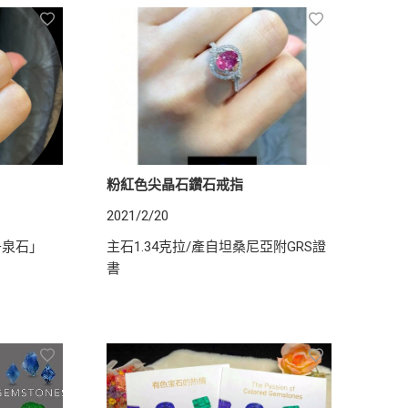
粉紅色尖晶石鑽石戒指
2021/2/20
丹泉石」
主石1.34克拉/產自坦桑尼亞附GRS證
書