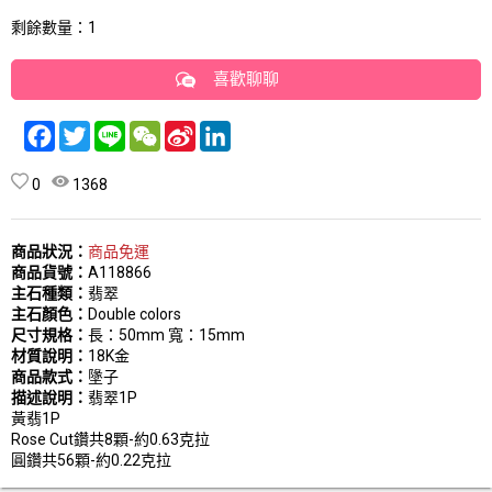
剩餘數量：1
喜歡聊聊
Facebook
Twitter
Line
WeChat
Sina
LinkedIn
Weibo
0
1368
商品狀況：
商品免運
商品貨號：
A118866
主石種類：
翡翠
主石顏色：
Double colors
尺寸規格：
長：50mm 寬：15mm
材質說明：
18K金
商品款式：
墬子
描述說明：
翡翠1P
黃翡1P
Rose Cut鑽共8顆-約0.63克拉
圓鑽共56顆-約0.22克拉