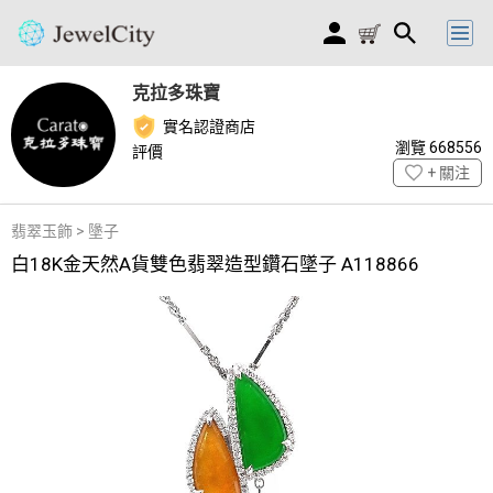
克拉多珠寶
實名認證商店
瀏覽 668556
評價
+ 關注
翡翠玉飾 > 墬子
白18K金天然A貨雙色翡翠造型鑽石墜子 A118866